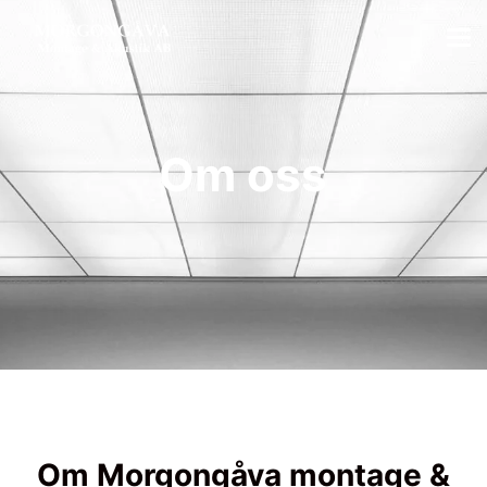
Om oss
Om Morgongåva montage &